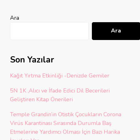
Ara
Ara
Son Yazılar
Kağıt Yırtma Etkinliği -Denizde Gemiler
5N 1K ,Alıcı ve İfade Edici Dil Becerileri
Geliştiren Kitap Önerileri
Temple Grandin’in Otistik Çocukların Corona
Virüs Karantinası Sırasında Durumla Baş
Etmelerine Yardımcı Olması İçin Bazı Harika