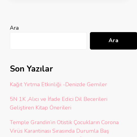
Ara
Ara
Son Yazılar
Kağıt Yırtma Etkinliği -Denizde Gemiler
5N 1K ,Alıcı ve İfade Edici Dil Becerileri
Geliştiren Kitap Önerileri
Temple Grandin’in Otistik Çocukların Corona
Virüs Karantinası Sırasında Durumla Baş