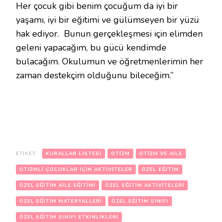
Her çocuk gibi benim çocuğum da iyi bir
yaşamı, iyi bir eğitimi ve gülümseyen bir yüzü
hak ediyor. Bunun gerçekleşmesi için elimden
geleni yapacağım, bu gücü kendimde
bulacağım. Okulumun ve öğretmenlerimin her
zaman destekçim olduğunu bileceğim.”
ETIKET
KURALLAR LISTESI
OTIZM
OTIZM VE AILE
OTIZMLI ÇOCUKLAR IÇIN AKTIVITELER
ÖZEL EĞITIM
ÖZEL EĞITIM AILE EĞITIMI
ÖZEL EĞITIM AKTIVITELERI
ÖZEL EĞITIM MATERYALLERI
ÖZEL EĞITIM SINIFI
ÖZEL EĞITIM SINIFI ETKINLIKLERI