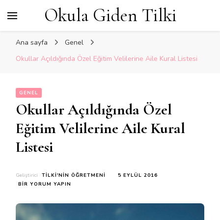
Okula Giden Tilki
Ana sayfa
Genel
Okullar Açıldığında Özel Eğitim Velilerine Aile Kural Listesi
GENEL
Okullar Açıldığında Özel
Eğitim Velilerine Aile Kural
Listesi
Geliştirici
TILKI'NIN ÖĞRETMENI
5 EYLÜL 2016
OKULLAR
BIR YORUM YAPIN
AÇILDIĞINDA
ÖZEL
EĞITIM
VELILERINE