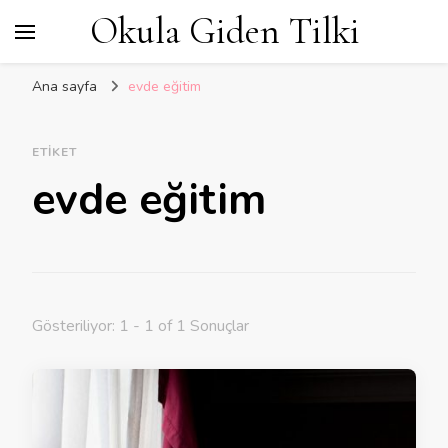
Okula Giden Tilki
Ana sayfa
evde eğitim
ETIKET
evde eğitim
Gösteriliyor: 1 - 1 of 1 Sonuçlar