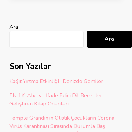
Ara
Ara
Son Yazılar
Kağıt Yırtma Etkinliği -Denizde Gemiler
5N 1K ,Alıcı ve İfade Edici Dil Becerileri
Geliştiren Kitap Önerileri
Temple Grandin’in Otistik Çocukların Corona
Virüs Karantinası Sırasında Durumla Baş