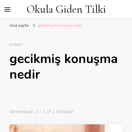
Okula Giden Tilki
Ana sayfa
gecikmiş konuşma nedir
ETIKET
gecikmiş konuşma
nedir
Gösteriliyor: 1 - 1 of 1 Sonuçlar