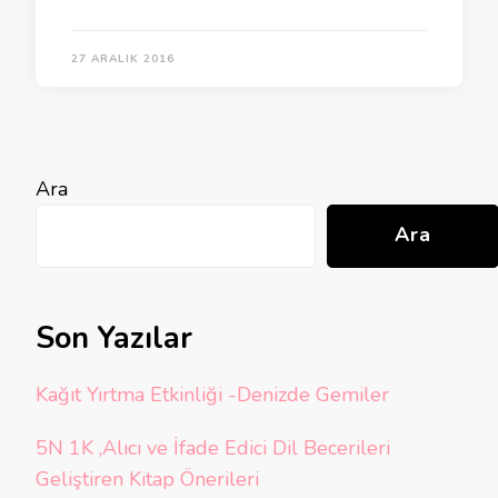
27 ARALIK 2016
Ara
Ara
Son Yazılar
Kağıt Yırtma Etkinliği -Denizde Gemiler
5N 1K ,Alıcı ve İfade Edici Dil Becerileri
Geliştiren Kitap Önerileri