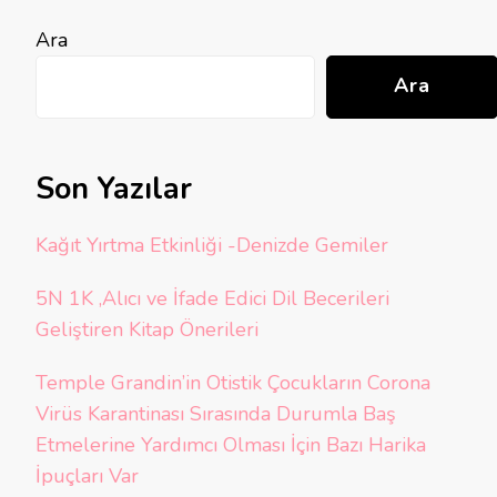
Ara
Ara
Son Yazılar
Kağıt Yırtma Etkinliği -Denizde Gemiler
5N 1K ,Alıcı ve İfade Edici Dil Becerileri
Geliştiren Kitap Önerileri
Temple Grandin’in Otistik Çocukların Corona
Virüs Karantinası Sırasında Durumla Baş
Etmelerine Yardımcı Olması İçin Bazı Harika
İpuçları Var