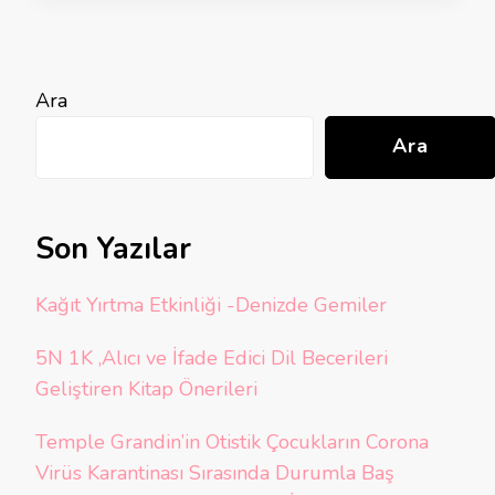
Ara
Ara
Son Yazılar
Kağıt Yırtma Etkinliği -Denizde Gemiler
5N 1K ,Alıcı ve İfade Edici Dil Becerileri
Geliştiren Kitap Önerileri
Temple Grandin’in Otistik Çocukların Corona
Virüs Karantinası Sırasında Durumla Baş