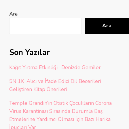
Ara
Ara
Son Yazılar
Kağıt Yırtma Etkinliği -Denizde Gemiler
5N 1K ,Alıcı ve İfade Edici Dil Becerileri
Geliştiren Kitap Önerileri
Temple Grandin’in Otistik Çocukların Corona
Virüs Karantinası Sırasında Durumla Baş
Etmelerine Yardımcı Olması İçin Bazı Harika
İpuçları Var