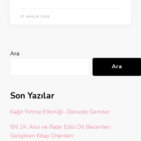
27 ARALIK 2016
Ara
Ara
Son Yazılar
Kağıt Yırtma Etkinliği -Denizde Gemiler
5N 1K ,Alıcı ve İfade Edici Dil Becerileri
Geliştiren Kitap Önerileri