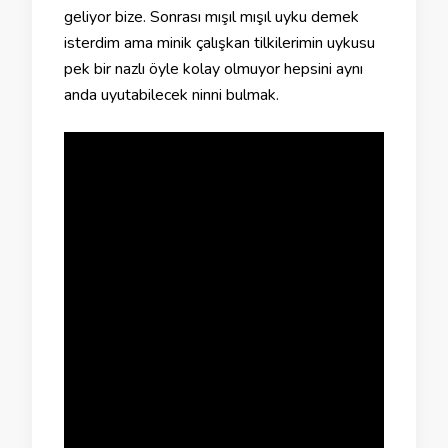
geliyor bize. Sonrası mışıl mışıl uyku demek
isterdim ama minik çalışkan tilkilerimin uykusu
pek bir nazlı öyle kolay olmuyor hepsini aynı
anda uyutabilecek ninni bulmak.