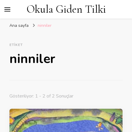
Okula Giden Tilki
Ana sayfa
ninniler
ETIKET
ninniler
Gösteriliyor: 1 - 2 of 2 Sonuçlar