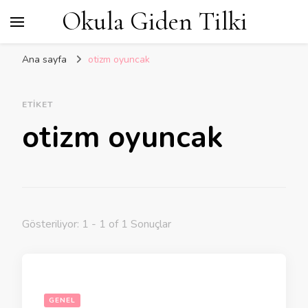
Okula Giden Tilki
Ana sayfa
otizm oyuncak
ETIKET
otizm oyuncak
Gösteriliyor: 1 - 1 of 1 Sonuçlar
GENEL