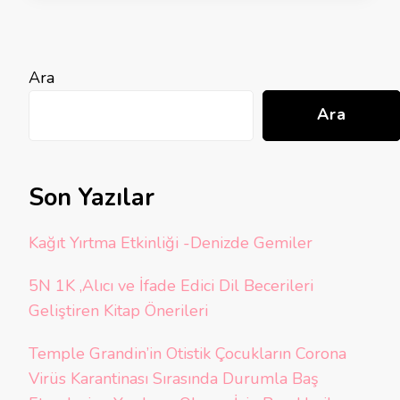
Ara
Ara
Son Yazılar
Kağıt Yırtma Etkinliği -Denizde Gemiler
5N 1K ,Alıcı ve İfade Edici Dil Becerileri
Geliştiren Kitap Önerileri
Temple Grandin’in Otistik Çocukların Corona
Virüs Karantinası Sırasında Durumla Baş