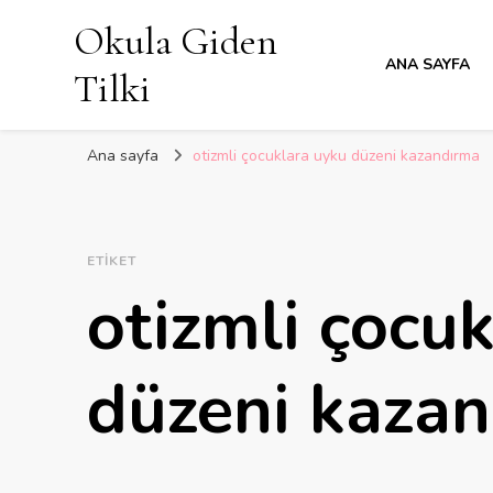
Okula Giden
ANA SAYFA
Tilki
Ana sayfa
otizmli çocuklara uyku düzeni kazandırma
ETIKET
otizmli çocu
düzeni kaza