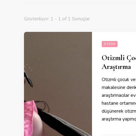
Gösteriliyor: 1 - 1 of 1 Sonuçlar
OTIZM
Otizmli Çoc
Araştırma
Otizmli çocuk ve 
makalesine denk 
araştırmacılar e
hastane ortamınd
düşünerek otizmli
araştırma yapmış