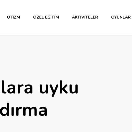
OTIZM
ÖZEL EĞITIM
AKTIVITELER
OYUNLAR
klara uyku
ndırma