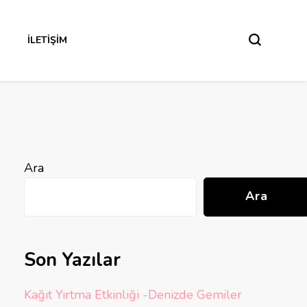
İLETIŞIM
Ara
Ara
Son Yazılar
Kağıt Yırtma Etkinliği -Denizde Gemiler