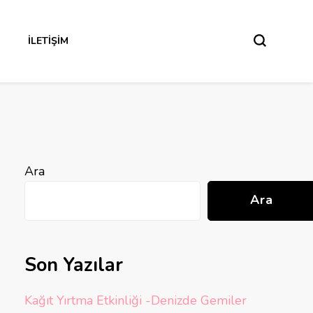
İLETIŞIM
Ara
Ara
Son Yazılar
Kağıt Yırtma Etkinliği -Denizde Gemiler