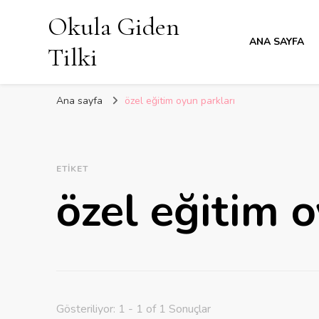
Okula Giden
ANA SAYFA
Tilki
Ana sayfa
özel eğitim oyun parkları
ETIKET
özel eğitim o
Gösteriliyor: 1 - 1 of 1 Sonuçlar