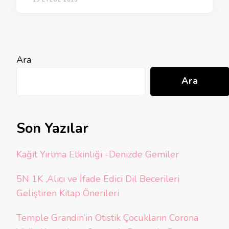
19 EYLÜL 2015
Ara
Ara
Son Yazılar
Kağıt Yırtma Etkinliği -Denizde Gemiler
5N 1K ,Alıcı ve İfade Edici Dil Becerileri
Geliştiren Kitap Önerileri
Temple Grandin’in Otistik Çocukların Corona