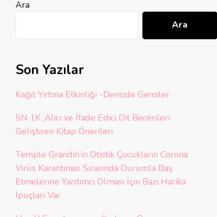
Ara
Ara
Son Yazılar
Kağıt Yırtma Etkinliği -Denizde Gemiler
5N 1K ,Alıcı ve İfade Edici Dil Becerileri
Geliştiren Kitap Önerileri
Temple Grandin’in Otistik Çocukların Corona
Virüs Karantinası Sırasında Durumla Baş
Etmelerine Yardımcı Olması İçin Bazı Harika
İpuçları Var