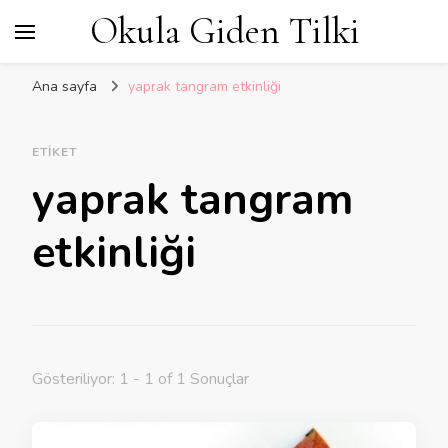
Okula Giden Tilki
Ana sayfa
yaprak tangram etkinliği
ETIKET
yaprak tangram
etkinliği
Gösteriliyor: 1 - 1 of 1 Sonuçlar