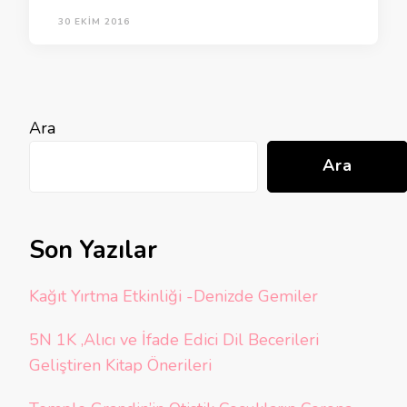
30 EKIM 2016
Ara
Ara
Son Yazılar
Kağıt Yırtma Etkinliği -Denizde Gemiler
5N 1K ,Alıcı ve İfade Edici Dil Becerileri
Geliştiren Kitap Önerileri