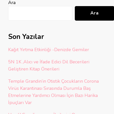
Ara
Ara
Son Yazılar
Kağıt Yırtma Etkinliği -Denizde Gemiler
5N 1K ,Alıcı ve İfade Edici Dil Becerileri
Geliştiren Kitap Önerileri
Temple Grandin’in Otistik Çocukların Corona
Virüs Karantinası Sırasında Durumla Baş
Etmelerine Yardımcı Olması İçin Bazı Harika
İpuçları Var